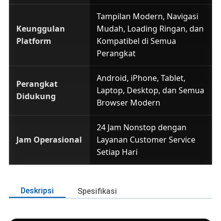
Tampilan Modern, Navigasi
Keunggulan
Mudah, Loading Ringan, dan
Platform
Kompatibel di Semua
Perangkat
Android, iPhone, Tablet,
Perangkat
Laptop, Desktop, dan Semua
Didukung
Browser Modern
24 Jam Nonstop dengan
Jam Operasional
Layanan Customer Service
Setiap Hari
Deskripsi
Spesifikasi