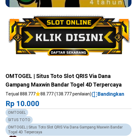
OMTOGEL | Situs Toto Slot QRIS Via Dana
Gampang Maxwin Bandar Togel 4D Terpercaya
Bandingkan
Terjual 888.777
88.777 (138.777 penilaian)
Rp 10.000
OMTOGEL
SITUS TOTO
OMTOGEL | Situs Toto Slot QRIS Via Dana Gampang Maxwin Bandar
Togel 4D Terpercaya