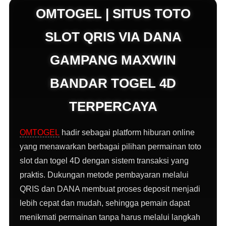
OMTOGEL | SITUS TOTO
SLOT QRIS VIA DANA
GAMPANG MAXWIN
BANDAR TOGEL 4D
TERPERCAYA
OMTOGEL
hadir sebagai platform hiburan online
yang menawarkan berbagai pilihan permainan toto
slot dan togel 4D dengan sistem transaksi yang
praktis. Dukungan metode pembayaran melalui
QRIS dan DANA membuat proses deposit menjadi
lebih cepat dan mudah, sehingga pemain dapat
menikmati permainan tanpa harus melalui langkah