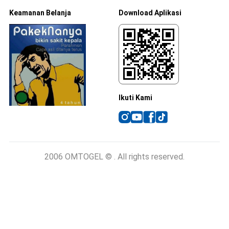
Keamanan Belanja
Download Aplikasi
Ikuti Kami
2006 OMTOGEL © . All rights reserved.