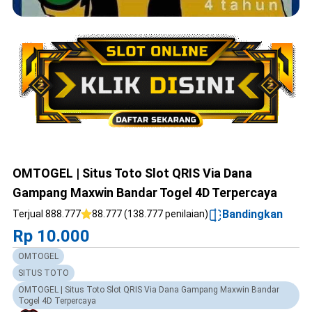
OMTOGEL | Situs Toto Slot QRIS Via Dana
Gampang Maxwin Bandar Togel 4D Terpercaya
Bandingkan
Terjual 888.777
88.777 (138.777 penilaian)
Rp 10.000
OMTOGEL
SITUS TOTO
OMTOGEL | Situs Toto Slot QRIS Via Dana Gampang Maxwin Bandar
Togel 4D Terpercaya