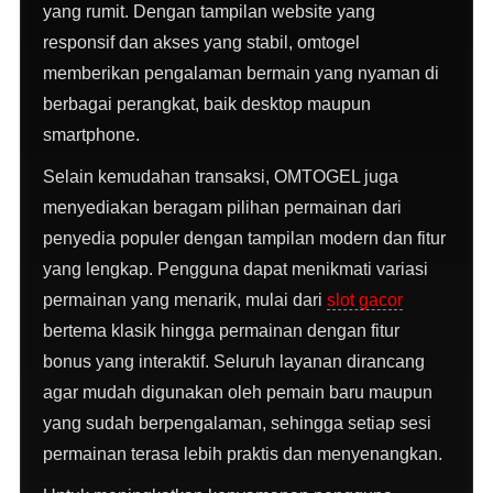
yang rumit. Dengan tampilan website yang
responsif dan akses yang stabil, omtogel
memberikan pengalaman bermain yang nyaman di
berbagai perangkat, baik desktop maupun
smartphone.
Selain kemudahan transaksi, OMTOGEL juga
menyediakan beragam pilihan permainan dari
penyedia populer dengan tampilan modern dan fitur
yang lengkap. Pengguna dapat menikmati variasi
permainan yang menarik, mulai dari
slot gacor
bertema klasik hingga permainan dengan fitur
bonus yang interaktif. Seluruh layanan dirancang
agar mudah digunakan oleh pemain baru maupun
yang sudah berpengalaman, sehingga setiap sesi
permainan terasa lebih praktis dan menyenangkan.