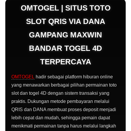
OMTOGEL | SITUS TOTO
SLOT QRIS VIA DANA
GAMPANG MAXWIN
BANDAR TOGEL 4D
TERPERCAYA
OMTOGEL
hadir sebagai platform hiburan online
yang menawarkan berbagai pilihan permainan toto
slot dan togel 4D dengan sistem transaksi yang
praktis. Dukungan metode pembayaran melalui
QRIS dan DANA membuat proses deposit menjadi
lebih cepat dan mudah, sehingga pemain dapat
menikmati permainan tanpa harus melalui langkah