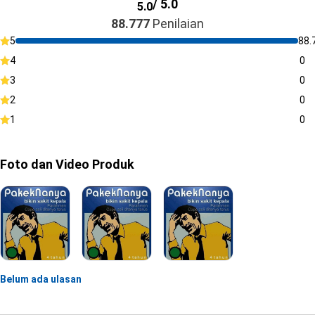
/ 5.0
5.0
88.777
Penilaian
5
88.
4
0
3
0
2
0
1
0
Foto dan Video Produk
Belum ada ulasan