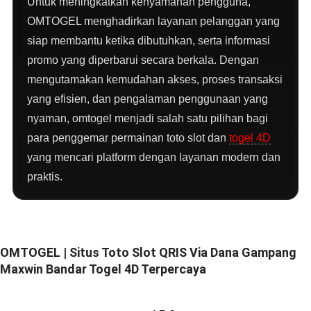
Untuk meningkatkan kenyamanan pengguna,
OMTOGEL menghadirkan layanan pelanggan yang
siap membantu ketika dibutuhkan, serta informasi
promo yang diperbarui secara berkala. Dengan
mengutamakan kemudahan akses, proses transaksi
yang efisien, dan pengalaman penggunaan yang
nyaman, omtogel menjadi salah satu pilihan bagi
para penggemar permainan toto slot dan
togel 4D
yang mencari platform dengan layanan modern dan
praktis.
OMTOGEL | Situs Toto Slot QRIS Via Dana Gampang
Maxwin Bandar Togel 4D Terpercaya