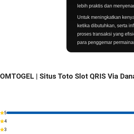
lebih praktis dan menyena
Untuk meningkatkan ken
ketika dibutuhkan, serta 
proses transaksi yang efi
para penggemar permainan
OMTOGEL | Situs Toto Slot QRIS Via Da
5
4
3