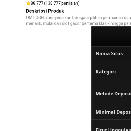
88.777 (138.777 penilaian)
Deskripsi Produk
OMTOGEL menyediakan beragam pilihan permainan dari p
menarik, mulai dari slot gacor bertema klasik hingga per
Nama Situs
Kategori
Metode Deposi
Minimal Depos
Fitur Unggula