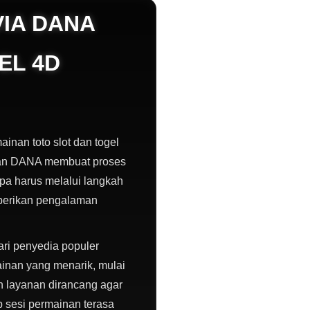
VIA DANA
EL 4D
inan toto slot dan togel
 dan DANA membuat proses
pa harus melalui langkah
mberikan pengalaman
ri penyedia populer
ainan yang menarik, mulai
uh layanan dirancang agar
 sesi permainan terasa