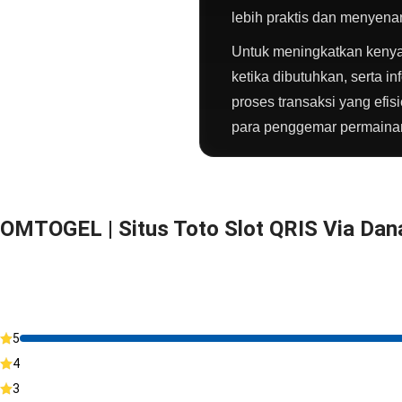
lebih praktis dan menyena
Untuk meningkatkan ken
ketika dibutuhkan, serta 
proses transaksi yang efi
para penggemar permainan
OMTOGEL | Situs Toto Slot QRIS Via Da
5
4
3