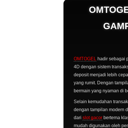
OMTOGEL
GAMP
OMTOGEL
hadir sebagai p
4D dengan sistem transak
deposit menjadi lebih cep
yang rumit. Dengan tampil
bermain yang nyaman di b
Selain kemudahan transak
dengan tampilan modern da
dari
slot gacor
bertema klas
mudah digunakan oleh pem