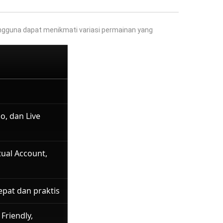
ngguna dapat menikmati variasi permainan yang
no, dan Live
tual Account,
epat dan praktis
Friendly,