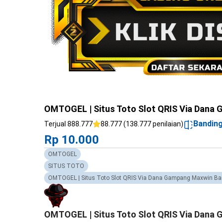
OMTOGEL | Situs Toto Slot QRIS Via Dana
Bandin
Terjual 888.777
88.777 (138.777 penilaian)
Rp 10.000
OMTOGEL
SITUS TOTO
OMTOGEL | Situs Toto Slot QRIS Via Dana Gampang Maxwin Ban
OMTOGEL | Situs Toto Slot QRIS Via Dana