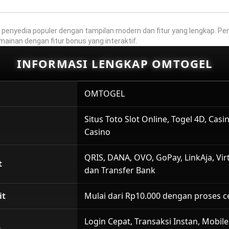
enyedia populer dengan tampilan modern dan fitur yang lengkap. Pe
mainan dengan fitur bonus yang interaktif.
INFORMASI LENGKAP OMTOGEL
OMTOGEL
Situs Toto Slot Online, Togel 4D, Casi
Casino
QRIS, DANA, OVO, GoPay, LinkAja, Vir
t
dan Transfer Bank
it
Mulai dari Rp10.000 dengan proses c
Login Cepat, Transaksi Instan, Mobile 
n