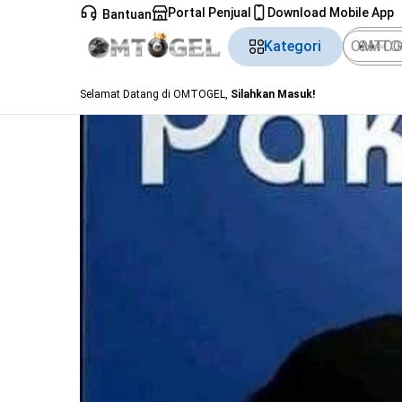
Portal Penjual
Download Mobile App
Bantuan
Kategori
OMTOG
Selamat Datang di OMTOGEL,
Silahkan Masuk!