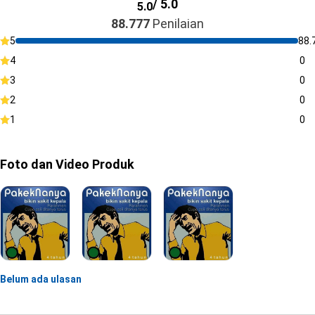
/ 5.0
5.0
88.777
Penilaian
5
88.
4
0
3
0
2
0
1
0
Foto dan Video Produk
Belum ada ulasan