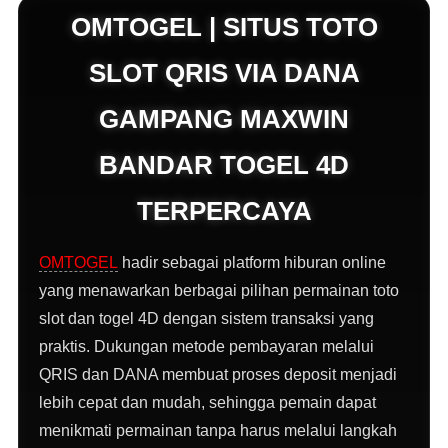
OMTOGEL | SITUS TOTO
SLOT QRIS VIA DANA
GAMPANG MAXWIN
BANDAR TOGEL 4D
TERPERCAYA
OMTOGEL
hadir sebagai platform hiburan online
yang menawarkan berbagai pilihan permainan toto
slot dan togel 4D dengan sistem transaksi yang
praktis. Dukungan metode pembayaran melalui
QRIS dan DANA membuat proses deposit menjadi
lebih cepat dan mudah, sehingga pemain dapat
menikmati permainan tanpa harus melalui langkah