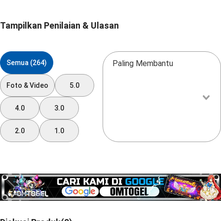
Tampilkan Penilaian & Ulasan
Semua (264)
Paling Membantu
Foto & Video
5.0
4.0
3.0
2.0
1.0