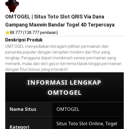
OMTOGEL | Situs Toto Slot QRIS Via Dana
Gampang Maxwin Bandar Togel 4D Terpercaya
88.777 (138.777 penilaian)
Deskripsi Produk
OMTOGEL menyediakan beragam pilihan permainan dari
penyedia populer dengan tampilan modern dan fitur yang
lengkap. Pengguna dapat menikmati variasi permainan yang
menarik, mulai dari slot gacor bertema klasik hingga permainan
dengan fitur bonus yang interaktif.
INFORMASI LENGKAP
OMTOGEL
Nama Situs
OMTOGEL
Situs Toto Slot Online, Togel
Kategori