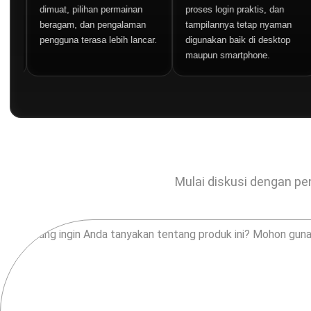
dimuat, pilihan permainan
proses login praktis, dan
y
beragam, dan pengalaman
tampilannya tetap nyaman
pengguna terasa lebih lancar.
digunakan baik di desktop
s
maupun smartphone.
Mulai diskusi dengan pen