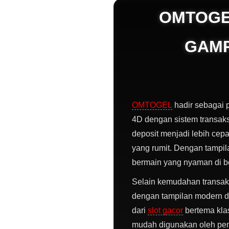
OMTOGEL
GAMP
OMTOGEL
hadir sebagai p
4D dengan sistem transak
deposit menjadi lebih cep
yang rumit. Dengan tampil
bermain yang nyaman di b
Selain kemudahan transak
dengan tampilan modern da
dari
slot gacor
bertema klas
mudah digunakan oleh pem