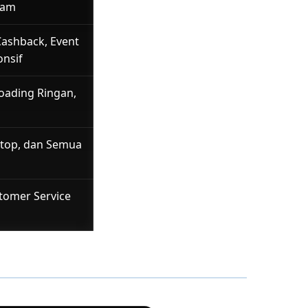
Jam
ashback, Event
onsif
oading Ringan,
sktop, dan Semua
tomer Service