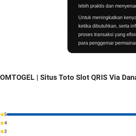
lebih praktis dan menyena
Untuk meningkatkan ken
ketika dibutuhkan, serta 
proses transaksi yang efi
para penggemar permainan
OMTOGEL | Situs Toto Slot QRIS Via Da
5
4
3