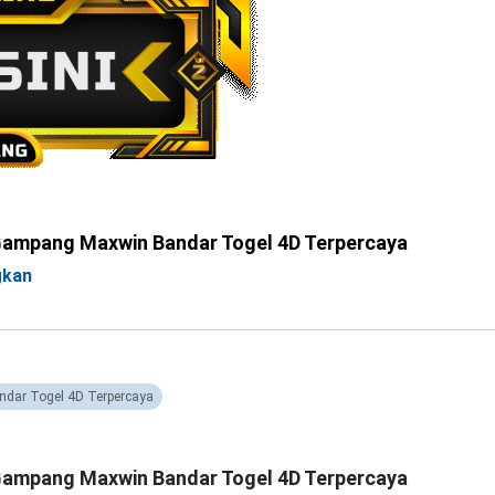
 Gampang Maxwin Bandar Togel 4D Terpercaya
gkan
dar Togel 4D Terpercaya
 Gampang Maxwin Bandar Togel 4D Terpercaya