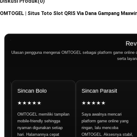
Diskusi Produk(0)
OMTOGEL | Situs Toto Slot QRIS Via Dana Gampang Maxwin
Rev
Ulasan pengguna mengenai OMTOGEL sebagai platform game online deng
serta laya
Sincan Bolo
Sincan Parasit
★★★★★
★★★★★
OMTOGEL memiliki tampilan
Saya awalnya mencari
mobile-friendly sehingga
platform game online yang
nyaman digunakan setiap
ringan, lalu mencoba
hari. Halamannya cepat
OMTOGEL. Aksesnya stabil,