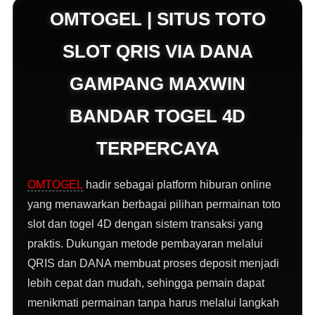
OMTOGEL | SITUS TOTO
SLOT QRIS VIA DANA
GAMPANG MAXWIN
BANDAR TOGEL 4D
TERPERCAYA
OMTOGEL
hadir sebagai platform hiburan online
yang menawarkan berbagai pilihan permainan toto
slot dan togel 4D dengan sistem transaksi yang
praktis. Dukungan metode pembayaran melalui
QRIS dan DANA membuat proses deposit menjadi
lebih cepat dan mudah, sehingga pemain dapat
menikmati permainan tanpa harus melalui langkah