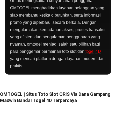
Untuk meningkatkan kenyamanan pengguna,
OMTOGEL menghadirkan layanan pelanggan yang
siap membantu ketika dibutuhkan, serta informasi
promo yang diperbarui secara berkala. Dengan
mengutamakan kemudahan akses, proses transaksi
yang efisien, dan pengalaman penggunaan yang
nyaman, omtogel menjadi salah satu pilihan bagi
para penggemar permainan toto slot dan
togel 4D
yang mencari platform dengan layanan modern dan
praktis.
OMTOGEL | Situs Toto Slot QRIS Via Dana Gampang
Maxwin Bandar Togel 4D Terpercaya