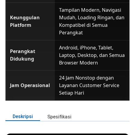
Tampilan Modern, Navigasi
Keunggulan
Mudah, Loading Ringan, dan
Platform
Kompatibel di Semua
Perangkat
Android, iPhone, Tablet,
Perangkat
Laptop, Desktop, dan Semua
Didukung
Browser Modern
24 Jam Nonstop dengan
Jam Operasional
Layanan Customer Service
Setiap Hari
Deskripsi
Spesifikasi