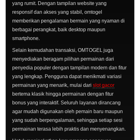
yang rumit. Dengan tampilan website yang
responsif dan akses yang stabil, omtogel
memberikan pengalaman bermain yang nyaman di
berbagai perangkat, baik desktop maupun
smartphone.
Selain kemudahan transaksi, OMTOGEL juga
menyediakan beragam pilihan permainan dari
penyedia populer dengan tampilan modern dan fitur
yang lengkap. Pengguna dapat menikmati variasi
permainan yang menarik, mulai dari
slot gacor
bertema klasik hingga permainan dengan fitur
bonus yang interaktif. Seluruh layanan dirancang
agar mudah digunakan oleh pemain baru maupun
yang sudah berpengalaman, sehingga setiap sesi
permainan terasa lebih praktis dan menyenangkan.