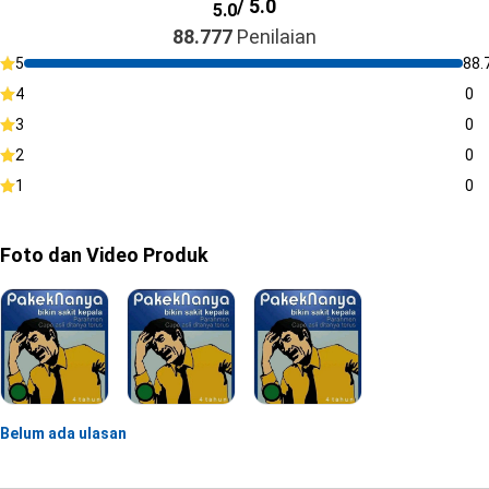
/ 5.0
5.0
88.777
Penilaian
5
88.
4
0
3
0
2
0
1
0
Foto dan Video Produk
Belum ada ulasan