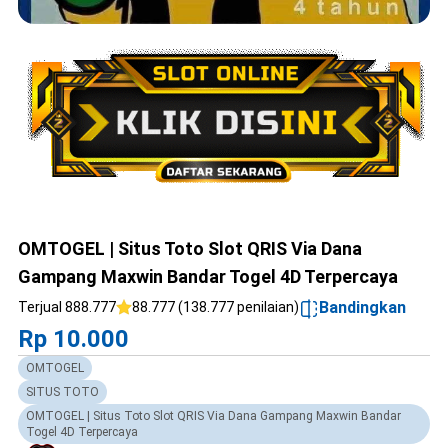
OMTOGEL | Situs Toto Slot QRIS Via Dana
Gampang Maxwin Bandar Togel 4D Terpercaya
Bandingkan
Terjual 888.777
88.777 (138.777 penilaian)
Rp 10.000
OMTOGEL
SITUS TOTO
OMTOGEL | Situs Toto Slot QRIS Via Dana Gampang Maxwin Bandar
Togel 4D Terpercaya