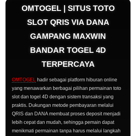
OMTOGEL | SITUS TOTO
SLOT QRIS VIA DANA
GAMPANG MAXWIN
BANDAR TOGEL 4D
TERPERCAYA
OMTOGEL
hadir sebagai platform hiburan online
yang menawarkan berbagai pilihan permainan toto
slot dan togel 4D dengan sistem transaksi yang
praktis. Dukungan metode pembayaran melalui
QRIS dan DANA membuat proses deposit menjadi
lebih cepat dan mudah, sehingga pemain dapat
menikmati permainan tanpa harus melalui langkah