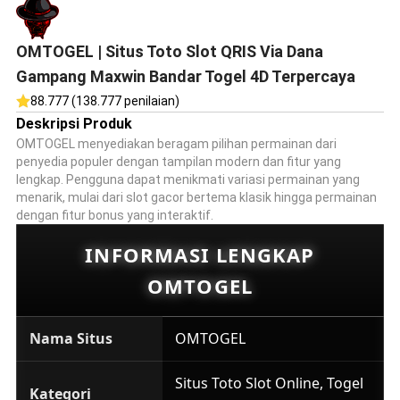
OMTOGEL | Situs Toto Slot QRIS Via Dana
Gampang Maxwin Bandar Togel 4D Terpercaya
88.777 (138.777 penilaian)
Deskripsi Produk
OMTOGEL menyediakan beragam pilihan permainan dari
penyedia populer dengan tampilan modern dan fitur yang
lengkap. Pengguna dapat menikmati variasi permainan yang
menarik, mulai dari slot gacor bertema klasik hingga permainan
dengan fitur bonus yang interaktif.
INFORMASI LENGKAP
OMTOGEL
Nama Situs
OMTOGEL
Situs Toto Slot Online, Togel
Kategori