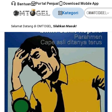
Portal Penjual
Download Mobile App
Bantuan
Kategori
OMTOGEL
Selamat Datang di OMTOGEL,
Silahkan Masuk!