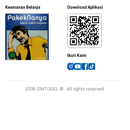
Keamanan Belanja
Download Aplikasi
Ikuti Kami
2006 OMTOGEL © . All rights reserved.