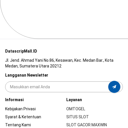
DatascripMall.ID
Jl. Jend. Ahmad Yani No.86, Kesawan, Kec. Medan Bar., Kota
Medan, Sumatera Utara 20212
Langganan Newsletter
Informasi
Layanan
Kebijakan Privasi
OMTOGEL
Syarat & Ketentuan
SITUS SLOT
Tentang Kami
SLOT GACOR MAXWIN