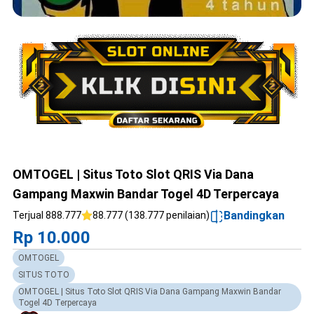
OMTOGEL | Situs Toto Slot QRIS Via Dana
Gampang Maxwin Bandar Togel 4D Terpercaya
Bandingkan
Terjual 888.777
88.777 (138.777 penilaian)
Rp 10.000
OMTOGEL
SITUS TOTO
OMTOGEL | Situs Toto Slot QRIS Via Dana Gampang Maxwin Bandar
Togel 4D Terpercaya