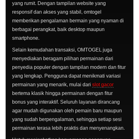
yang rumit. Dengan tampilan website yang
responsif dan akses yang stabil, omtogel
memberikan pengalaman bermain yang nyaman di
berbagai perangkat, baik desktop maupun
smartphone.
Selain kemudahan transaksi, OMTOGEL juga
menyediakan beragam pilihan permainan dari
penyedia populer dengan tampilan modern dan fitur
yang lengkap. Pengguna dapat menikmati variasi
permainan yang menarik, mulai dari
slot gacor
bertema klasik hingga permainan dengan fitur
bonus yang interaktif. Seluruh layanan dirancang
agar mudah digunakan oleh pemain baru maupun
yang sudah berpengalaman, sehingga setiap sesi
permainan terasa lebih praktis dan menyenangkan.