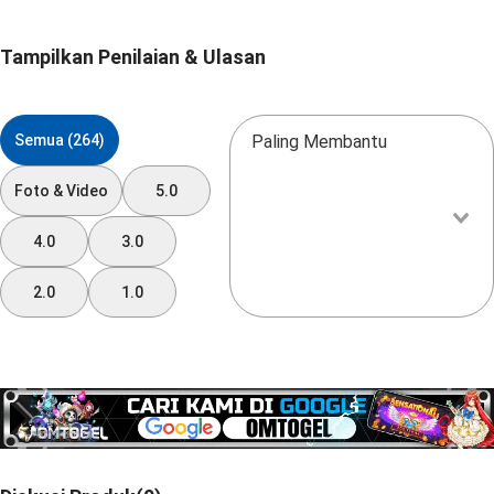
Tampilkan Penilaian & Ulasan
Semua (264)
Paling Membantu
Foto & Video
5.0
4.0
3.0
2.0
1.0