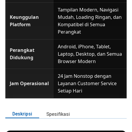
Tampilan Modern, Navigasi
Keunggulan
Mudah, Loading Ringan, dan
Platform
Kompatibel di Semua
Perangkat
Android, iPhone, Tablet,
Perangkat
Laptop, Desktop, dan Semua
Didukung
Browser Modern
24 Jam Nonstop dengan
Jam Operasional
Layanan Customer Service
Setiap Hari
Deskripsi
Spesifikasi