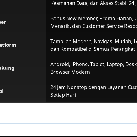
Keamanan Data, dan Akses Stabil 24 
Bonus New Member, Promo Harian, C
er
Menarik, dan Customer Service Resp
Tampilan Modern, Navigasi Mudah, L
atform
dan Kompatibel di Semua Perangkat
Android, iPhone, Tablet, Laptop, De
dukung
Browser Modern
24 Jam Nonstop dengan Layanan Cus
al
Setiap Hari