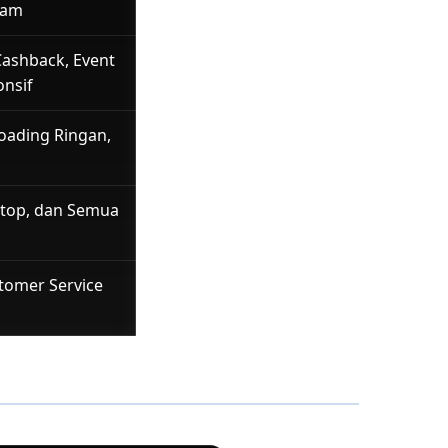
Jam
ashback, Event
onsif
oading Ringan,
sktop, dan Semua
tomer Service