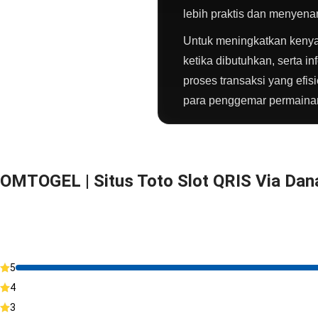
lebih praktis dan menyena
Untuk meningkatkan ken
ketika dibutuhkan, serta 
proses transaksi yang efi
para penggemar permainan
OMTOGEL | Situs Toto Slot QRIS Via Da
5
4
3