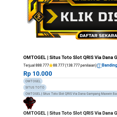
OMTOGEL | Situs Toto Slot QRIS Via Dana
Bandin
Terjual 888.777
88.777 (138.777 penilaian)
Rp 10.000
OMTOGEL
SITUS TOTO
OMTOGEL | Situs Toto Slot QRIS Via Dana Gampang Maxwin Ban
OMTOGEL | Situs Toto Slot QRIS Via Dana