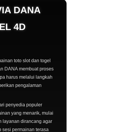
VIA DANA
EL 4D
inan toto slot dan togel
 dan DANA membuat proses
pa harus melalui langkah
mberikan pengalaman
ri penyedia populer
ainan yang menarik, mulai
uh layanan dirancang agar
 sesi permainan terasa