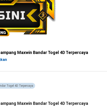
 Gampang Maxwin Bandar Togel 4D Terpercaya
gkan
dar Togel 4D Terpercaya
 Gampang Maxwin Bandar Togel 4D Terpercaya