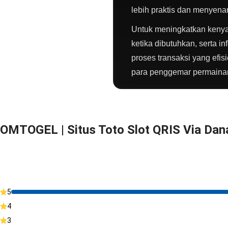
lebih praktis dan menyena
Untuk meningkatkan ken
ketika dibutuhkan, serta 
proses transaksi yang efi
para penggemar permainan
OMTOGEL | Situs Toto Slot QRIS Via Da
5
4
3