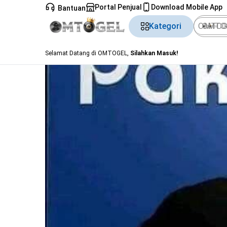
Portal Penjual
Download Mobile App
Bantuan
Kategori
OMTOG
Selamat Datang di OMTOGEL,
Silahkan Masuk!