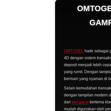
OMTOGEL
GAMP
OMTOGEL
hadir sebagai p
4D dengan sistem transak
deposit menjadi lebih cep
yang rumit. Dengan tampil
bermain yang nyaman di b
Selain kemudahan transak
dengan tampilan modern da
dari
slot gacor
bertema klas
mudah digunakan oleh pem