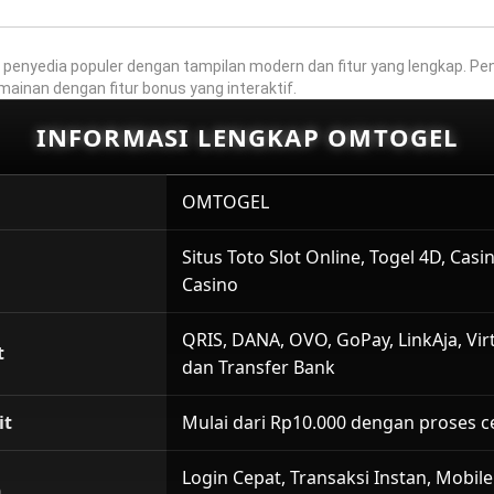
enyedia populer dengan tampilan modern dan fitur yang lengkap. Pe
mainan dengan fitur bonus yang interaktif.
INFORMASI LENGKAP OMTOGEL
OMTOGEL
Situs Toto Slot Online, Togel 4D, Casi
Casino
QRIS, DANA, OVO, GoPay, LinkAja, Vir
t
dan Transfer Bank
it
Mulai dari Rp10.000 dengan proses c
Login Cepat, Transaksi Instan, Mobile 
n