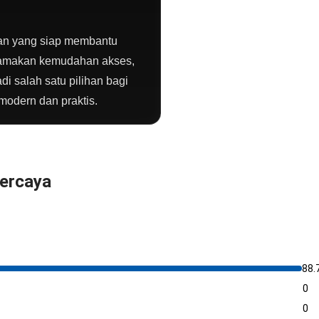
n yang siap membantu
utamakan kemudahan akses,
 salah satu pilihan bagi
modern dan praktis.
percaya
88.
0
0