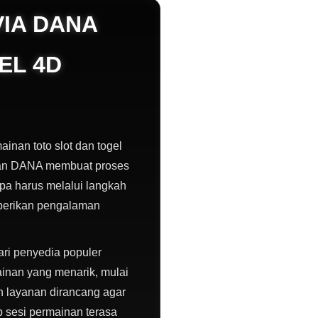
VIA DANA
EL 4D
inan toto slot dan togel
 dan DANA membuat proses
pa harus melalui langkah
mberikan pengalaman
ri penyedia populer
ainan yang menarik, mulai
uh layanan dirancang agar
 sesi permainan terasa