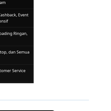
Jam
ashback, Event
onsif
oading Ringan,
sktop, dan Semua
tomer Service