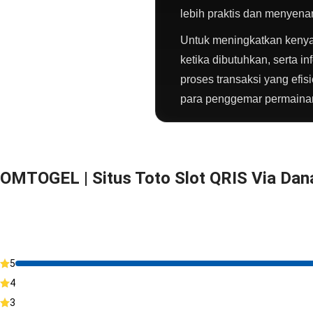
lebih praktis dan menyena
Untuk meningkatkan ken
ketika dibutuhkan, serta 
proses transaksi yang efi
para penggemar permainan
OMTOGEL | Situs Toto Slot QRIS Via Da
5
4
3