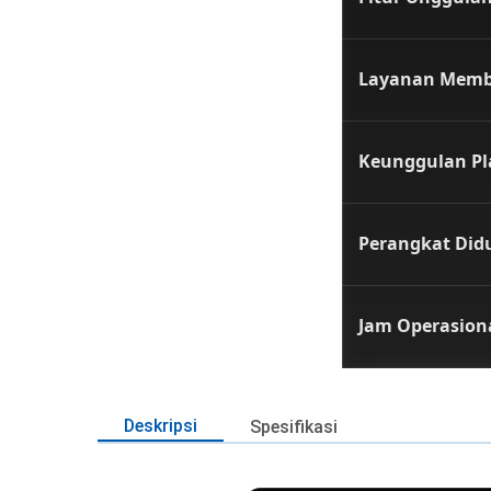
Layanan Memb
Keunggulan Pl
Perangkat Di
Jam Operasion
Deskripsi
Spesifikasi