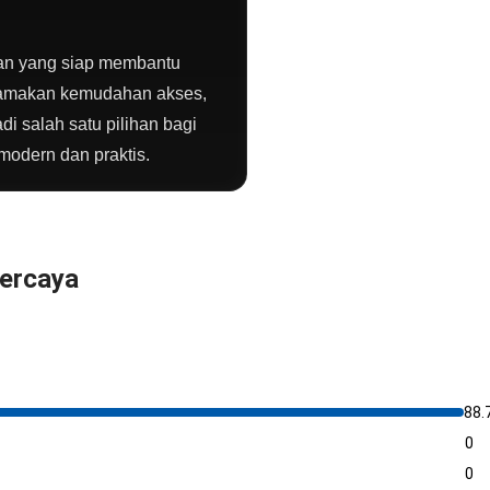
n yang siap membantu
utamakan kemudahan akses,
 salah satu pilihan bagi
modern dan praktis.
percaya
88.
0
0