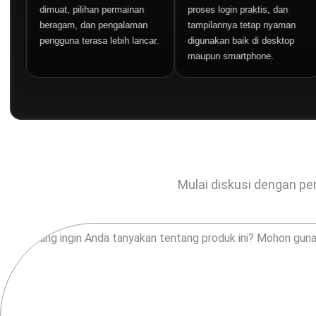
dimuat, pilihan permainan
proses login praktis, dan
y
beragam, dan pengalaman
tampilannya tetap nyaman
m
pengguna terasa lebih lancar.
digunakan baik di desktop
s
maupun smartphone.
y
Mulai diskusi dengan pen