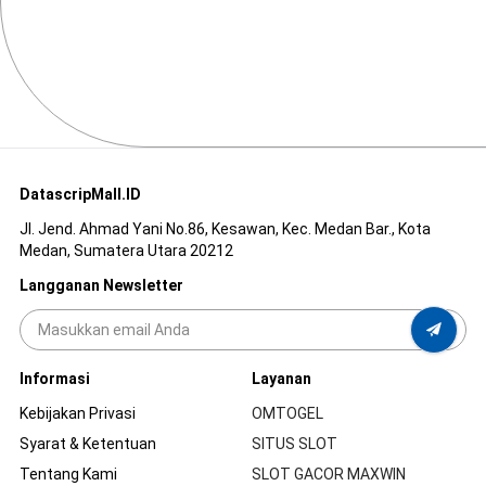
DatascripMall.ID
Jl. Jend. Ahmad Yani No.86, Kesawan, Kec. Medan Bar., Kota
Medan, Sumatera Utara 20212
Langganan Newsletter
Informasi
Layanan
Kebijakan Privasi
OMTOGEL
Syarat & Ketentuan
SITUS SLOT
Tentang Kami
SLOT GACOR MAXWIN