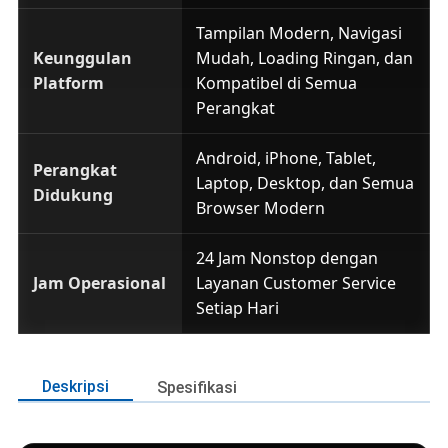
Tampilan Modern, Navigasi
Keunggulan
Mudah, Loading Ringan, dan
Platform
Kompatibel di Semua
Perangkat
Android, iPhone, Tablet,
Perangkat
Laptop, Desktop, dan Semua
Didukung
Browser Modern
24 Jam Nonstop dengan
Jam Operasional
Layanan Customer Service
Setiap Hari
Deskripsi
Spesifikasi