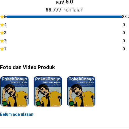
/ 5.0
5.0
88.777
Penilaian
5
88.
4
0
3
0
2
0
1
0
Foto dan Video Produk
Belum ada ulasan