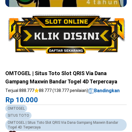
OMTOGEL | Situs Toto Slot QRIS Via Dana
Gampang Maxwin Bandar Togel 4D Terpercaya
Bandingkan
Terjual 888.777
88.777 (138.777 penilaian)
Rp 10.000
OMTOGEL
SITUS TOTO
OMTOGEL | Situs Toto Slot QRIS Via Dana Gampang Maxwin Bandar
Togel 4D Terpercaya