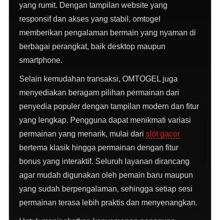
yang rumit. Dengan tampilan website yang
responsif dan akses yang stabil, omtogel
memberikan pengalaman bermain yang nyaman di
berbagai perangkat, baik desktop maupun
smartphone.
Selain kemudahan transaksi, OMTOGEL juga
menyediakan beragam pilihan permainan dari
penyedia populer dengan tampilan modern dan fitur
yang lengkap. Pengguna dapat menikmati variasi
permainan yang menarik, mulai dari
slot gacor
bertema klasik hingga permainan dengan fitur
bonus yang interaktif. Seluruh layanan dirancang
agar mudah digunakan oleh pemain baru maupun
yang sudah berpengalaman, sehingga setiap sesi
permainan terasa lebih praktis dan menyenangkan.