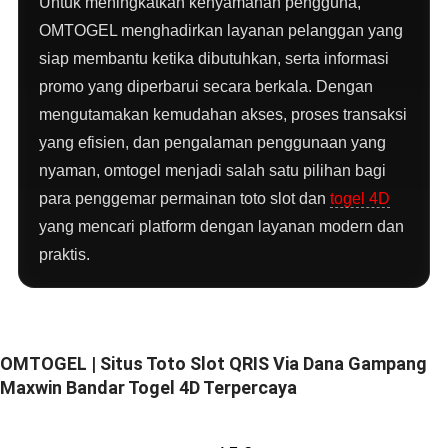
Untuk meningkatkan kenyamanan pengguna,
OMTOGEL menghadirkan layanan pelanggan yang
siap membantu ketika dibutuhkan, serta informasi
promo yang diperbarui secara berkala. Dengan
mengutamakan kemudahan akses, proses transaksi
yang efisien, dan pengalaman penggunaan yang
nyaman, omtogel menjadi salah satu pilihan bagi
para penggemar permainan toto slot dan
togel 4D
yang mencari platform dengan layanan modern dan
praktis.
OMTOGEL | Situs Toto Slot QRIS Via Dana Gampang
Maxwin Bandar Togel 4D Terpercaya