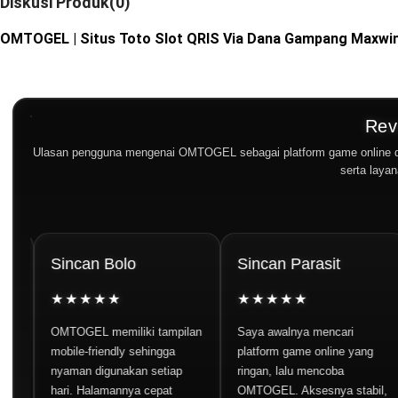
Diskusi Produk(0)
OMTOGEL | Situs Toto Slot QRIS Via Dana Gampang Maxwin
Rev
Ulasan pengguna mengenai OMTOGEL sebagai platform game online deng
serta laya
Sincan Bolo
Sincan Parasit
★★★★★
★★★★★
OMTOGEL memiliki tampilan
Saya awalnya mencari
mobile-friendly sehingga
platform game online yang
nyaman digunakan setiap
ringan, lalu mencoba
hari. Halamannya cepat
OMTOGEL. Aksesnya stabil,