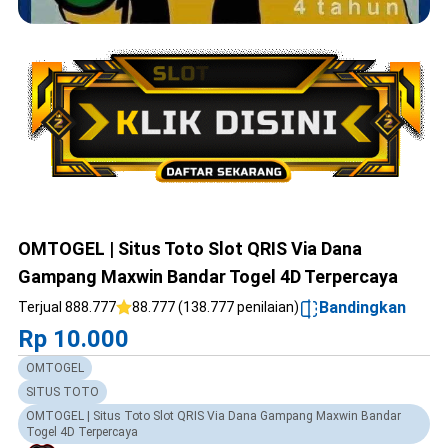
OMTOGEL | Situs Toto Slot QRIS Via Dana
Gampang Maxwin Bandar Togel 4D Terpercaya
Bandingkan
Terjual 888.777
88.777 (138.777 penilaian)
Rp 10.000
OMTOGEL
SITUS TOTO
OMTOGEL | Situs Toto Slot QRIS Via Dana Gampang Maxwin Bandar
Togel 4D Terpercaya