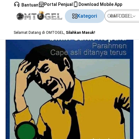
Portal Penjual
Download Mobile App
Bantuan
Kategori
OMTOGEL
Selamat Datang di OMTOGEL,
Silahkan Masuk!