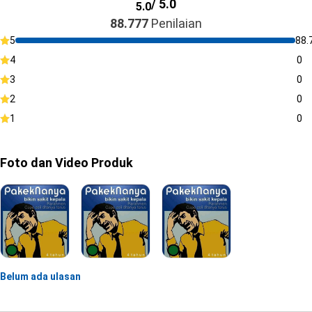
/ 5.0
5.0
88.777
Penilaian
5
88.
4
0
3
0
2
0
1
0
Foto dan Video Produk
Belum ada ulasan