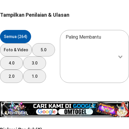
Tampilkan Penilaian & Ulasan
Semua (264)
Paling Membantu
Foto & Video
5.0
4.0
3.0
2.0
1.0