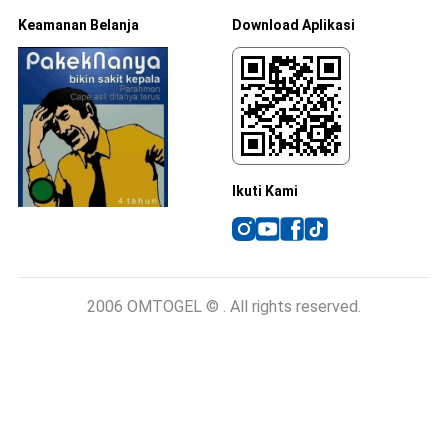
Keamanan Belanja
Download Aplikasi
Ikuti Kami
2006 OMTOGEL © . All rights reserved.