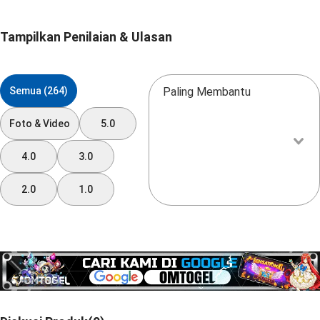
Tampilkan Penilaian & Ulasan
Semua (264)
Paling Membantu
Foto & Video
5.0
4.0
3.0
2.0
1.0