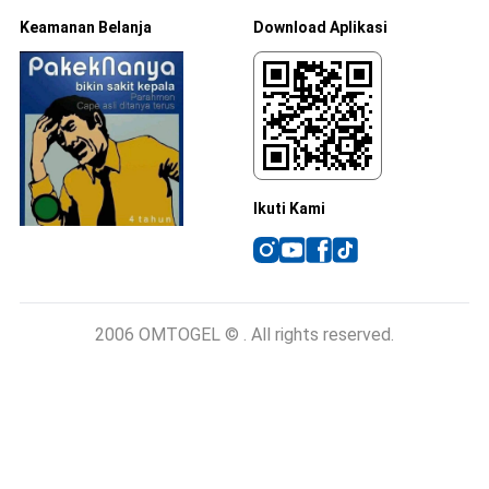
Keamanan Belanja
Download Aplikasi
Ikuti Kami
2006 OMTOGEL © . All rights reserved.