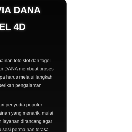
VIA DANA
EL 4D
inan toto slot dan togel
 dan DANA membuat proses
pa harus melalui langkah
mberikan pengalaman
ri penyedia populer
ainan yang menarik, mulai
uh layanan dirancang agar
 sesi permainan terasa