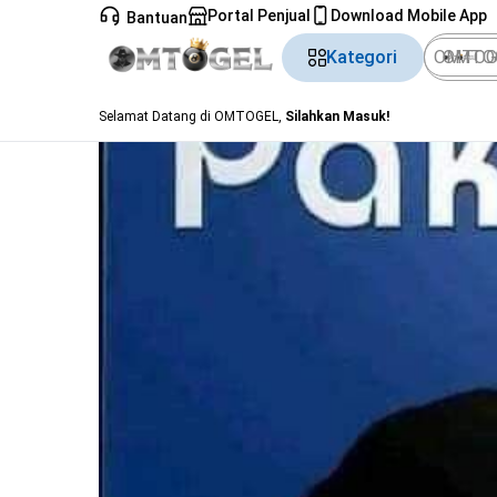
Portal Penjual
Download Mobile App
Bantuan
Kategori
OMTOG
Selamat Datang di OMTOGEL,
Silahkan Masuk!