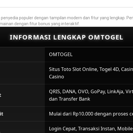
enyedia populer dengan tampilan modern dan fitur yang lengkap. Pe
mainan dengan fitur bonus yang interaktif.
INFORMASI LENGKAP OMTOGEL
OMTOGEL
Situs Toto Slot Online, Togel 4D, Casi
Casino
QRIS, DANA, OVO, GoPay, LinkAja, Vir
t
dan Transfer Bank
it
Mulai dari Rp10.000 dengan proses c
Login Cepat, Transaksi Instan, Mobile 
n