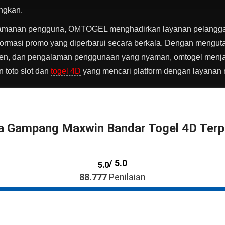
ngkan.
yamanan pengguna, OMTOGEL menghadirkan layanan pelangga
informasi promo yang diperbarui secara berkala. Dengan meng
sien, dan pengalaman penggunaan yang nyaman, omtogel menjadi
 toto slot dan
togel 4D
yang mencari platform dengan layanan 
na Gampang Maxwin Bandar Togel 4D Ter
/ 5.0
5.0
88.777
Penilaian