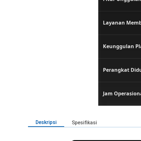
Layanan Memb
Keunggulan Pl
Perangkat Di
Jam Operasion
Deskripsi
Spesifikasi