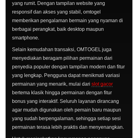
yang rumit. Dengan tampilan website yang
responsif dan akses yang stabil, omtogel
memberikan pengalaman bermain yang nyaman di
berbagai perangkat, baik desktop maupun
smartphone.
Selain kemudahan transaksi, OMTOGEL juga
menyediakan beragam pilihan permainan dari
penyedia populer dengan tampilan modern dan fitur
yang lengkap. Pengguna dapat menikmati variasi
permainan yang menarik, mulai dari
slot gacor
bertema klasik hingga permainan dengan fitur
bonus yang interaktif. Seluruh layanan dirancang
agar mudah digunakan oleh pemain baru maupun
yang sudah berpengalaman, sehingga setiap sesi
permainan terasa lebih praktis dan menyenangkan.