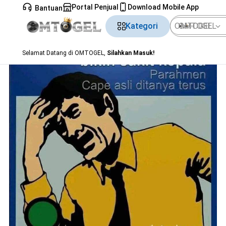
Portal Penjual
Download Mobile App
Bantuan
Kategori
OMTOGEL
Selamat Datang di OMTOGEL,
Silahkan Masuk!