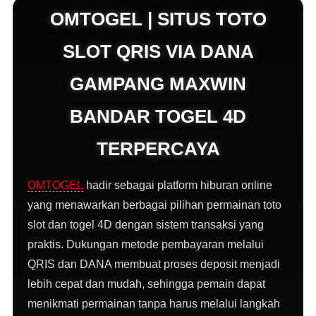
OMTOGEL | SITUS TOTO
SLOT QRIS VIA DANA
GAMPANG MAXWIN
BANDAR TOGEL 4D
TERPERCAYA
OMTOGEL
hadir sebagai platform hiburan online
yang menawarkan berbagai pilihan permainan toto
slot dan togel 4D dengan sistem transaksi yang
praktis. Dukungan metode pembayaran melalui
QRIS dan DANA membuat proses deposit menjadi
lebih cepat dan mudah, sehingga pemain dapat
menikmati permainan tanpa harus melalui langkah