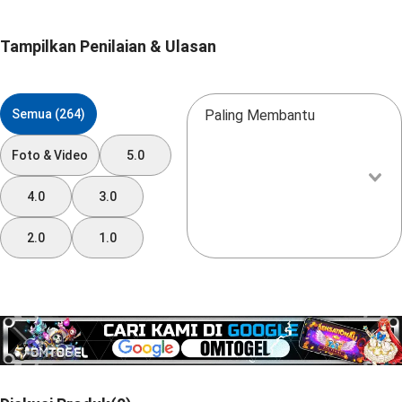
Tampilkan Penilaian & Ulasan
Semua (264)
Paling Membantu
Foto & Video
5.0
4.0
3.0
2.0
1.0