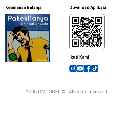
Keamanan Belanja
Download Aplikasi
Ikuti Kami
2006 OMTOGEL © . All rights reserved.