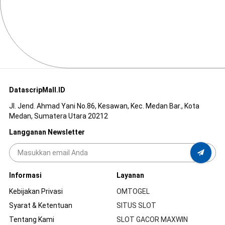
DatascripMall.ID
Jl. Jend. Ahmad Yani No.86, Kesawan, Kec. Medan Bar., Kota
Medan, Sumatera Utara 20212
Langganan Newsletter
Informasi
Layanan
Kebijakan Privasi
OMTOGEL
Syarat & Ketentuan
SITUS SLOT
Tentang Kami
SLOT GACOR MAXWIN